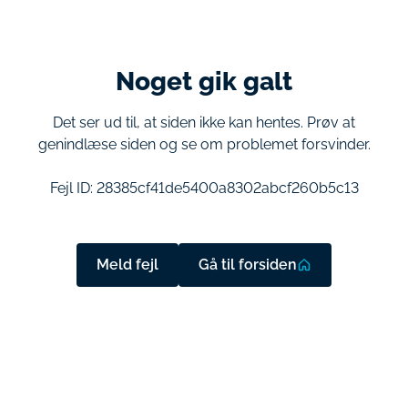
Noget gik galt
Det ser ud til, at siden ikke kan hentes. Prøv at
genindlæse siden og se om problemet forsvinder.
Fejl ID:
28385cf41de5400a8302abcf260b5c13
Meld fejl
Gå til forsiden