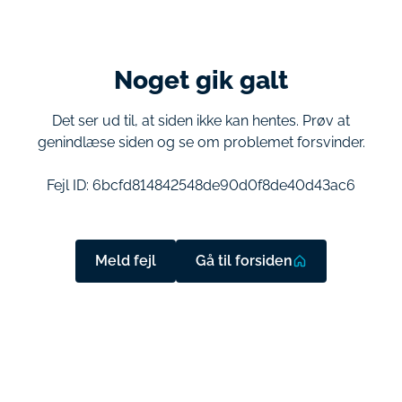
Noget gik galt
Det ser ud til, at siden ikke kan hentes. Prøv at
genindlæse siden og se om problemet forsvinder.
Fejl ID:
6bcfd814842548de90d0f8de40d43ac6
Meld fejl
Gå til forsiden