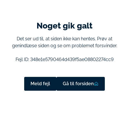
Noget gik galt
Det ser ud til, at siden ikke kan hentes. Prøv at
genindlæse siden og se om problemet forsvinder.
Fejl ID:
348e1e5790464d439f5ae08802274cc9
Meld fejl
Gå til forsiden