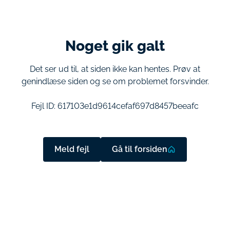
Noget gik galt
Det ser ud til, at siden ikke kan hentes. Prøv at
genindlæse siden og se om problemet forsvinder.
Fejl ID:
617103e1d9614cefaf697d8457beeafc
Meld fejl
Gå til forsiden