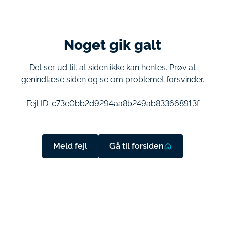
Noget gik galt
Det ser ud til, at siden ikke kan hentes. Prøv at
genindlæse siden og se om problemet forsvinder.
Fejl ID:
c73e0bb2d9294aa8b249ab833668913f
Meld fejl
Gå til forsiden