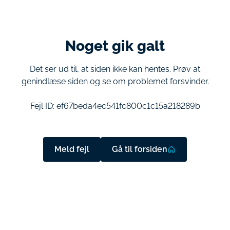
Noget gik galt
Det ser ud til, at siden ikke kan hentes. Prøv at
genindlæse siden og se om problemet forsvinder.
Fejl ID:
ef67beda4ec541fc800c1c15a218289b
Meld fejl
Gå til forsiden