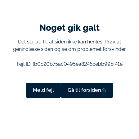
Noget gik galt
Det ser ud til, at siden ikke kan hentes. Prøv at
genindlæse siden og se om problemet forsvinder.
Fejl ID:
fb0c20b75ac0495ea8245cebb995f41e
Meld fejl
Gå til forsiden