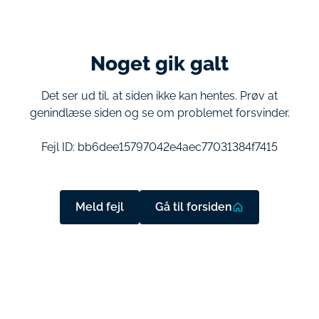
Noget gik galt
Det ser ud til, at siden ikke kan hentes. Prøv at
genindlæse siden og se om problemet forsvinder.
Fejl ID:
bb6dee15797042e4aec77031384f7415
Meld fejl
Gå til forsiden