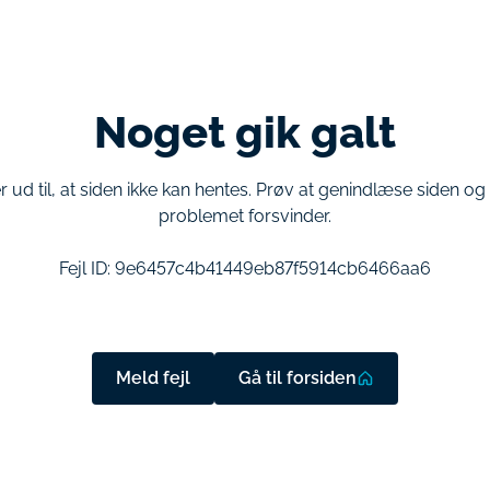
Noget gik galt
r ud til, at siden ikke kan hentes. Prøv at genindlæse siden o
problemet forsvinder.
Fejl ID:
9e6457c4b41449eb87f5914cb6466aa6
Meld fejl
Gå til forsiden