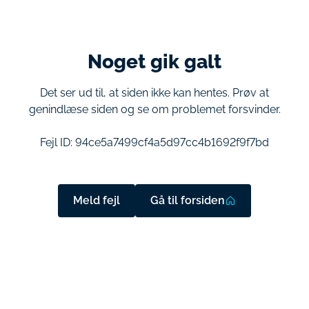
Noget gik galt
Det ser ud til, at siden ikke kan hentes. Prøv at
genindlæse siden og se om problemet forsvinder.
Fejl ID:
94ce5a7499cf4a5d97cc4b1692f9f7bd
Meld fejl
Gå til forsiden