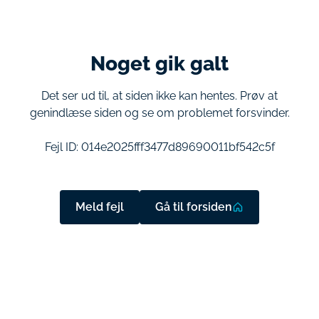
Noget gik galt
Det ser ud til, at siden ikke kan hentes. Prøv at
genindlæse siden og se om problemet forsvinder.
Fejl ID:
014e2025fff3477d89690011bf542c5f
Meld fejl
Gå til forsiden