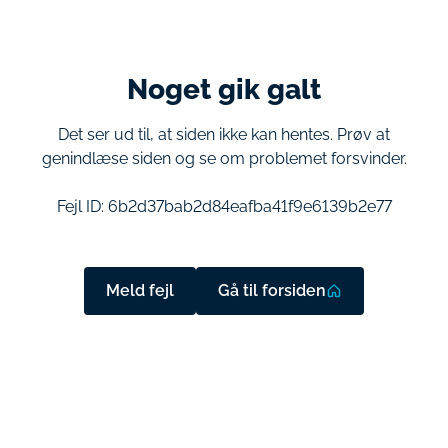
Noget gik galt
Det ser ud til, at siden ikke kan hentes. Prøv at
genindlæse siden og se om problemet forsvinder.
Fejl ID:
6b2d37bab2d84eafba41f9e6139b2e77
Meld fejl
Gå til forsiden