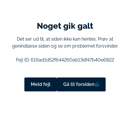
Noget gik galt
Det ser ud til, at siden ikke kan hentes. Prøv at
genindlæse siden og se om problemet forsvinder.
Fejl ID:
619ad1d52f644260ab13df47b40e6822
Meld fejl
Gå til forsiden