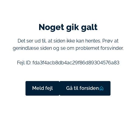
Noget gik galt
Det ser ud til, at siden ikke kan hentes. Prøv at
genindlæse siden og se om problemet forsvinder.
Fejl ID:
fda3f4acb8db4ac29f86d89304576a83
Meld fejl
Gå til forsiden