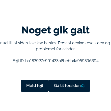
Noget gik galt
r ud til, at siden ikke kan hentes. Prøv at genindlæse siden o
problemet forsvinder.
Fejl ID:
ba183927e991433b8bebb4a959396394
Meld fejl
Gå til forsiden