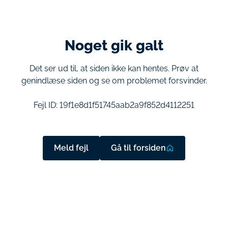
Noget gik galt
Det ser ud til, at siden ikke kan hentes. Prøv at
genindlæse siden og se om problemet forsvinder.
Fejl ID:
19f1e8d1f51745aab2a9f852d4112251
Meld fejl
Gå til forsiden