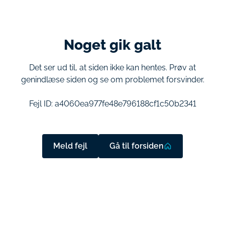
Noget gik galt
Det ser ud til, at siden ikke kan hentes. Prøv at
genindlæse siden og se om problemet forsvinder.
Fejl ID:
a4060ea977fe48e796188cf1c50b2341
Meld fejl
Gå til forsiden