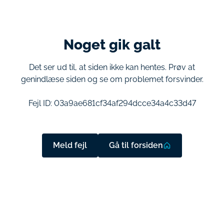
Noget gik galt
Det ser ud til, at siden ikke kan hentes. Prøv at
genindlæse siden og se om problemet forsvinder.
Fejl ID:
03a9ae681cf34af294dcce34a4c33d47
Meld fejl
Gå til forsiden