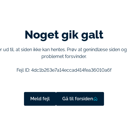
Noget gik galt
r ud til, at siden ikke kan hentes. Prøv at genindlæse siden o
problemet forsvinder.
Fejl ID:
4dc1b263e7a14eccad414fea36010a6f
Meld fejl
Gå til forsiden