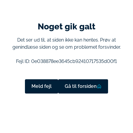
Noget gik galt
Det ser ud til, at siden ikke kan hentes. Prøv at
genindlæse siden og se om problemet forsvinder.
Fejl ID:
0e038878ee3645cb92410717535d00f1
Meld fejl
Gå til forsiden