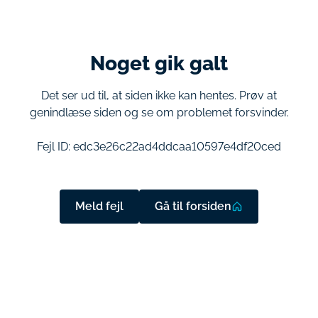
Noget gik galt
Det ser ud til, at siden ikke kan hentes. Prøv at
genindlæse siden og se om problemet forsvinder.
Fejl ID:
edc3e26c22ad4ddcaa10597e4df20ced
Meld fejl
Gå til forsiden