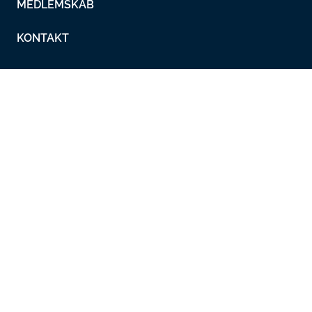
MEDLEMSKAB
KONTAKT
Lokalafdelinger
Metalskolen
Nyheder
Overenskomster
Working in Denmark
Metal Ungdom