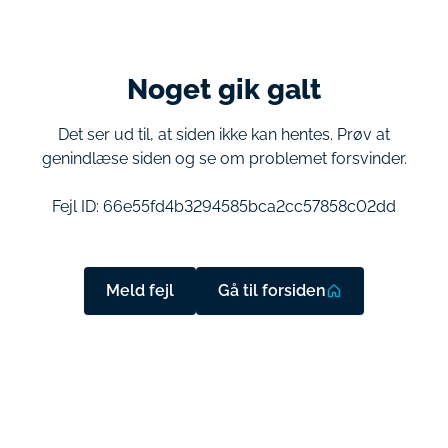
Noget gik galt
Det ser ud til, at siden ikke kan hentes. Prøv at
genindlæse siden og se om problemet forsvinder.
Fejl ID:
66e55fd4b3294585bca2cc57858c02dd
Meld fejl
Gå til forsiden