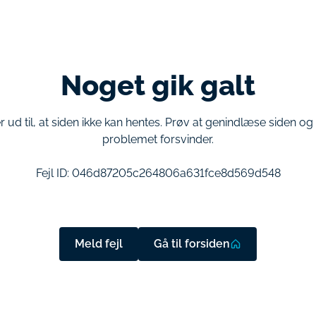
Noget gik galt
r ud til, at siden ikke kan hentes. Prøv at genindlæse siden o
problemet forsvinder.
Fejl ID:
046d87205c264806a631fce8d569d548
Meld fejl
Gå til forsiden