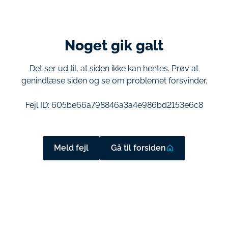
Noget gik galt
Det ser ud til, at siden ikke kan hentes. Prøv at
genindlæse siden og se om problemet forsvinder.
Fejl ID:
605be66a798846a3a4e986bd2153e6c8
Meld fejl
Gå til forsiden