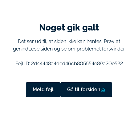
Noget gik galt
Det ser ud til, at siden ikke kan hentes. Prøv at
genindlæse siden og se om problemet forsvinder.
Fejl ID:
2d44448a4dcd46cb805554e89a20e522
Meld fejl
Gå til forsiden