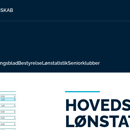
MSKAB
ingsblad
Bestyrelse
Lønstatistik
Seniorklubber
HOVED
LØNSTA