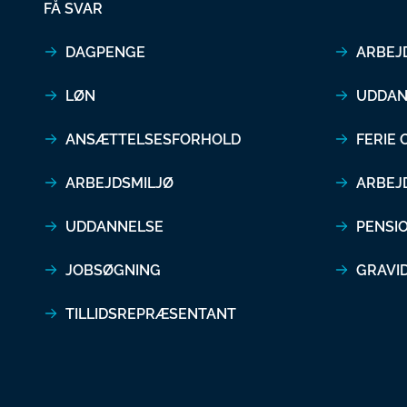
FÅ SVAR
DAGPENGE
ARBEJ
LØN
UDDAN
ANSÆTTELSESFORHOLD
FERIE
ARBEJDSMILJØ
ARBEJ
UDDANNELSE
PENSI
JOBSØGNING
GRAVI
TILLIDSREPRÆSENTANT