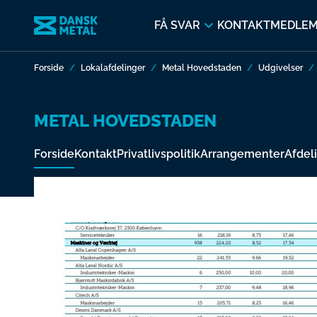
FÅ SVAR
KONTAKT
MEDLE
Forside
Lokalafdelinger
Metal Hovedstaden
Udgivelser
METAL HOVEDSTADEN
Forside
Kontakt
Privatlivspolitik
Arrangementer
Afdel