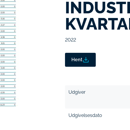
INDUSTR
KVARTA
2022
Hent
Udgiver
Udgivelsesdato