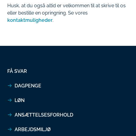
Husk, at du også altid er velkommen til at skrive til os
eller bestille en opringning. Se vores
kontaktmuligheder
.
FÅ SVAR
DAGPENGE
LØN
ANSÆTTELSESFORHOLD
ARBEJDSMILJØ