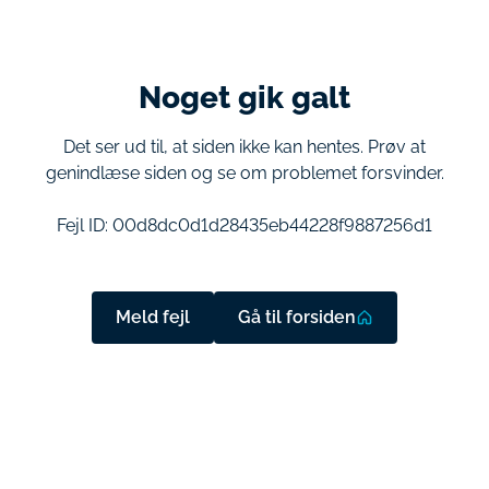
Noget gik galt
Det ser ud til, at siden ikke kan hentes. Prøv at
genindlæse siden og se om problemet forsvinder.
Fejl ID:
00d8dc0d1d28435eb44228f9887256d1
Meld fejl
Gå til forsiden