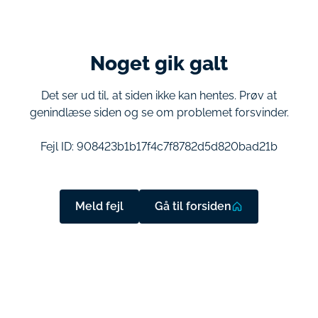
Noget gik galt
Det ser ud til, at siden ikke kan hentes. Prøv at
genindlæse siden og se om problemet forsvinder.
Fejl ID:
908423b1b17f4c7f8782d5d820bad21b
Meld fejl
Gå til forsiden