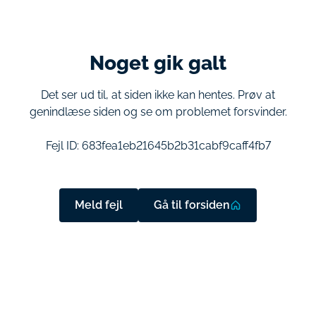
Noget gik galt
Det ser ud til, at siden ikke kan hentes. Prøv at
genindlæse siden og se om problemet forsvinder.
Fejl ID:
683fea1eb21645b2b31cabf9caff4fb7
Meld fejl
Gå til forsiden