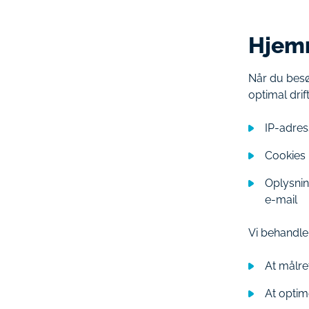
Hjem
Når du besø
optimal dri
IP-adres
Cookies
Oplysnin
e-mail
Vi behandle
At målre
At optim