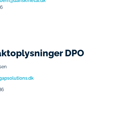
troem@danskmetal.dk
16
ktoplysninger DPO
rsen
gapsolutions.dk
986