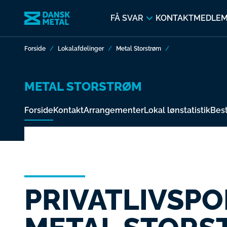
FÅ SVAR
KONTAKT
MEDLE
Forside
Lokalafdelinger
Metal Storstrøm
METAL STORSTRØM
Forside
Kontakt
Arrangementer
Lokal lønstatistik
Best
PRIVATLIVSPO