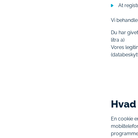
At regist
Vi behandle
Du har givet
litra a)
Vores legit
(databeskytte
Hvad 
En cookie er
mobiltelefo
programmer 