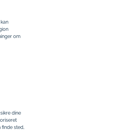
 kan
gion
ninger om
sikre dine
oriseret
 finde sted,