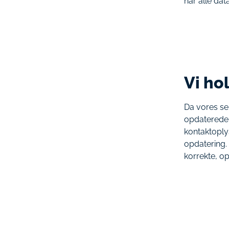
når alle dat
Vi ho
Da vores se
opdaterede,
kontaktoply
opdatering.
korrekte, o