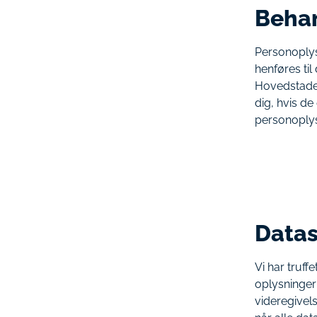
Behan
Personoplysn
henføres til
Hovedstaden
dig, hvis de
personoplys
Datas
Vi har truff
oplysninger 
videregivels