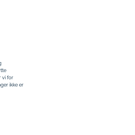
g
tte
vi for
ger ikke er