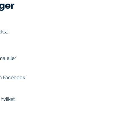
ger
ks.:
ma eller
om Facebook
hvilket