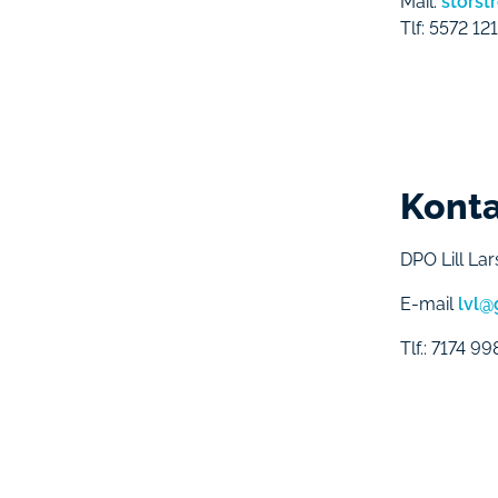
Mail:
stors
Tlf: 5572 12
Konta
DPO Lill La
E-mail
lvl@
Tlf.: 7174 9