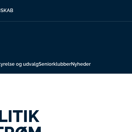
MSKAB
yrelse og udvalg
Seniorklubber
Nyheder
LITIK