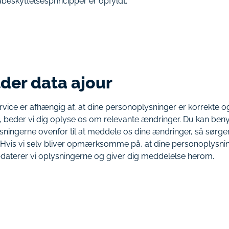
abeskyttelsesprincipper er opfyldt.
lder data ajour
rvice er afhængig af, at dine personoplysninger er korrekte o
 beder vi dig oplyse os om relevante ændringer. Du kan beny
sningerne ovenfor til at meddele os dine ændringer, så sørger 
 Hvis vi selv bliver opmærksomme på, at dine personoplysnin
pdaterer vi oplysningerne og giver dig meddelelse herom.