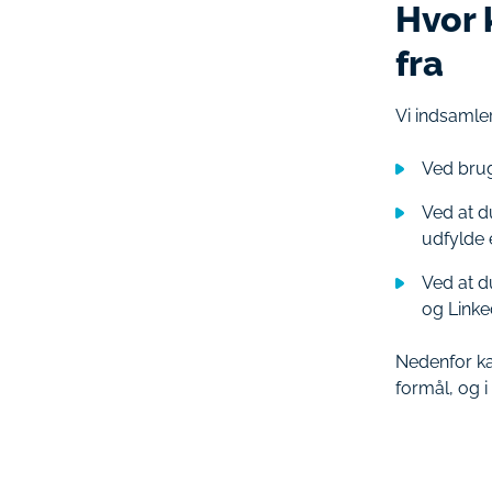
Hvor 
fra
Vi indsamle
Ved brug
Ved at d
udfylde
Ved at d
og Linke
Nedenfor kan
formål, og i