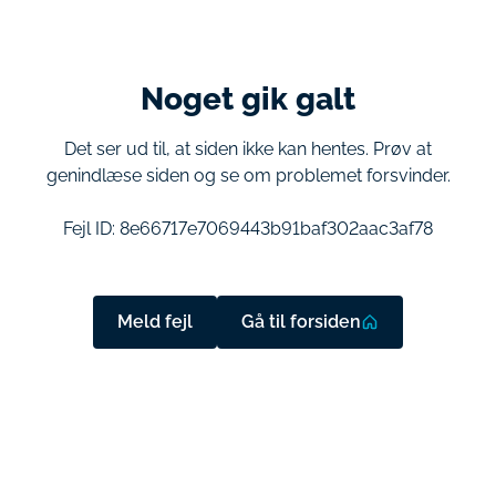
Noget gik galt
Det ser ud til, at siden ikke kan hentes. Prøv at
genindlæse siden og se om problemet forsvinder.
Fejl ID:
8e66717e7069443b91baf302aac3af78
Meld fejl
Gå til forsiden