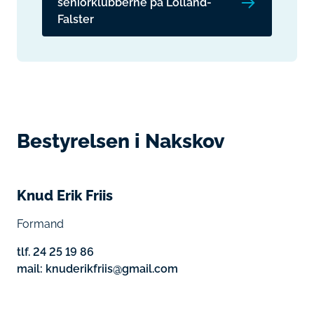
seniorklubberne på Lolland-
Falster
Bestyrelsen i Nakskov
Knud Erik Friis
Formand
tlf. 24 25 19 86
mail: knuderikfriis@gmail.com