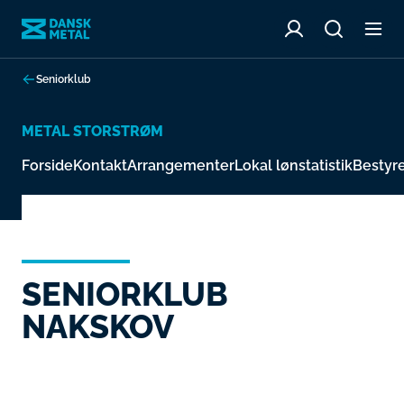
Seniorklub
METAL STORSTRØM
Forside
Kontakt
Arrangementer
Lokal lønstatistik
Bestyr
SENIORKLUB
NAKSKOV