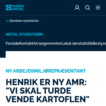
Storstrøm nyhedsliste
METAL STORSTRØM
Forside
Kontakt
Arrangementer
Lokal lønstatistik
Bestyr
NY ARBEJDSMILJØREPRÆSENTANT
HENRIK ER NY AMR:
"VI SKAL TURDE
VENDE KARTOFLEN"