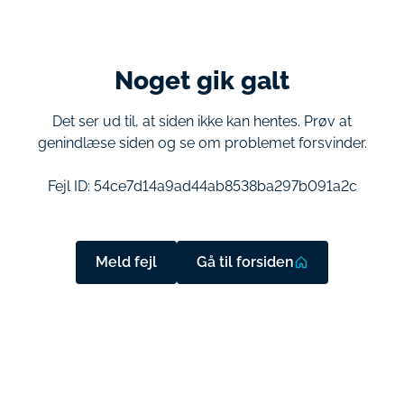
Noget gik galt
Det ser ud til, at siden ikke kan hentes. Prøv at
genindlæse siden og se om problemet forsvinder.
Fejl ID:
54ce7d14a9ad44ab8538ba297b091a2c
Meld fejl
Gå til forsiden