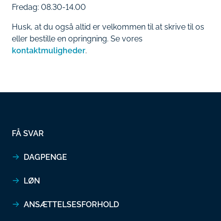
Fredag: 08.30-14.00
Husk, at du også altid er velkommen til at skrive til os
eller bestille en opringning. Se vores
kontaktmuligheder
.
FÅ SVAR
DAGPENGE
LØN
ANSÆTTELSESFORHOLD