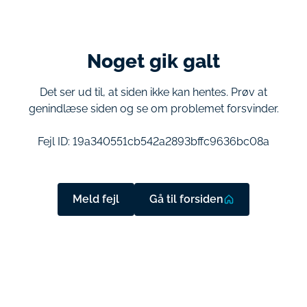
Noget gik galt
Det ser ud til, at siden ikke kan hentes. Prøv at
genindlæse siden og se om problemet forsvinder.
Fejl ID:
19a340551cb542a2893bffc9636bc08a
Meld fejl
Gå til forsiden