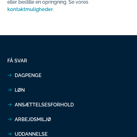
eller bestille en opringning. Se vores
kontaktmuligheder
.
FÅ SVAR
DAGPENGE
LØN
ANSÆTTELSESFORHOLD
ARBEJDSMILJØ
UDDANNELSE