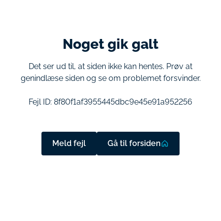
Noget gik galt
Det ser ud til, at siden ikke kan hentes. Prøv at
genindlæse siden og se om problemet forsvinder.
Fejl ID:
8f80f1af3955445dbc9e45e91a952256
Meld fejl
Gå til forsiden