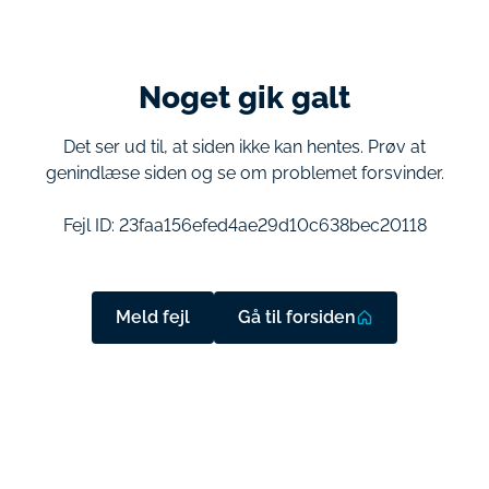
Noget gik galt
Det ser ud til, at siden ikke kan hentes. Prøv at
genindlæse siden og se om problemet forsvinder.
Fejl ID:
23faa156efed4ae29d10c638bec20118
Meld fejl
Gå til forsiden