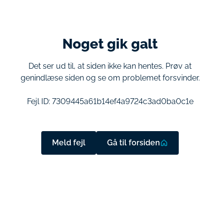
Noget gik galt
Det ser ud til, at siden ikke kan hentes. Prøv at
genindlæse siden og se om problemet forsvinder.
Fejl ID:
7309445a61b14ef4a9724c3ad0ba0c1e
Meld fejl
Gå til forsiden