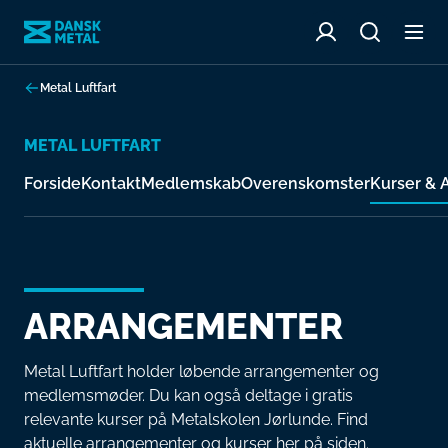
Metal Luftfart
METAL LUFTFART
Forside
Kontakt
Medlemskab
Overenskomster
Kurser & 
ARRANGEMENTER
Metal Luftfart holder løbende arrangementer og
medlemsmøder. Du kan også deltage i gratis
relevante kurser på Metalskolen Jørlunde. Find
aktuelle arrangementer og kurser her på siden.