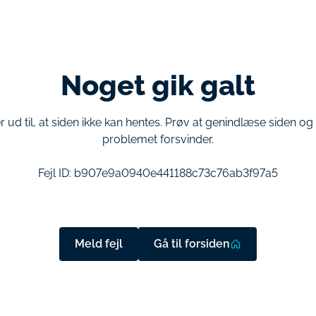
Noget gik galt
r ud til, at siden ikke kan hentes. Prøv at genindlæse siden o
problemet forsvinder.
Fejl ID:
b907e9a0940e441188c73c76ab3f97a5
Meld fejl
Gå til forsiden