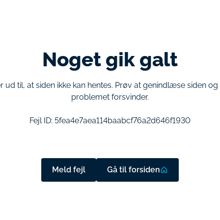
Noget gik galt
r ud til, at siden ikke kan hentes. Prøv at genindlæse siden o
problemet forsvinder.
Fejl ID:
5fea4e7aea114baabcf76a2d646f1930
Meld fejl
Gå til forsiden