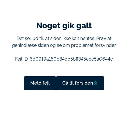
Noget gik galt
Det ser ud til, at siden ikke kan hentes. Prøv at
genindlæse siden og se om problemet forsvinder.
Fejl ID:
6d0919a150b84db5bff345ebc5a0644c
Meld fejl
Gå til forsiden