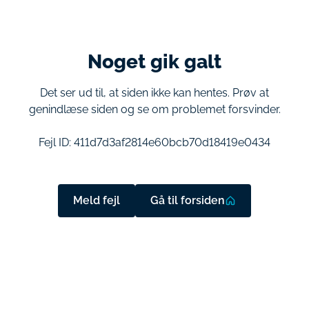
Noget gik galt
Det ser ud til, at siden ikke kan hentes. Prøv at
genindlæse siden og se om problemet forsvinder.
Fejl ID:
411d7d3af2814e60bcb70d18419e0434
Meld fejl
Gå til forsiden