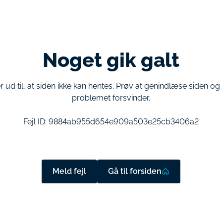
Noget gik galt
r ud til, at siden ikke kan hentes. Prøv at genindlæse siden o
problemet forsvinder.
Fejl ID:
9884ab955d654e909a503e25cb3406a2
Meld fejl
Gå til forsiden