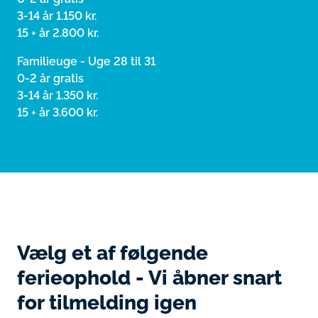
3-14 år 1.150 kr.
15 + år 2.800 kr.
Familieuge - Uge 28 til 31
0-2 år gratis
3-14 år 1.350 kr.
15 + år 3.600 kr.
Vælg et af følgende
ferieophold - Vi åbner snart
for tilmelding igen