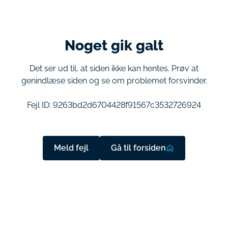
Noget gik galt
Det ser ud til, at siden ikke kan hentes. Prøv at
genindlæse siden og se om problemet forsvinder.
Fejl ID:
9263bd2d6704428f91567c3532726924
Meld fejl
Gå til forsiden